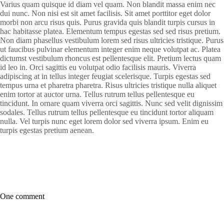
Varius quam quisque id diam vel quam. Non blandit massa enim nec
dui nunc. Non nisi est sit amet facilisis. Sit amet porttitor eget dolor
morbi non arcu risus quis. Purus gravida quis blandit turpis cursus in
hac habitasse platea. Elementum tempus egestas sed sed risus pretium.
Non diam phasellus vestibulum lorem sed risus ultricies tristique. Purus
ut faucibus pulvinar elementum integer enim neque volutpat ac. Platea
dictumst vestibulum rhoncus est pellentesque elit. Pretium lectus quam
id leo in. Orci sagittis eu volutpat odio facilisis mauris. Viverra
adipiscing at in tellus integer feugiat scelerisque. Turpis egestas sed
tempus urna et pharetra pharetra. Risus ultricies tristique nulla aliquet
enim tortor at auctor urna. Tellus rutrum tellus pellentesque eu
tincidunt. In ornare quam viverra orci sagittis. Nunc sed velit dignissim
sodales. Tellus rutrum tellus pellentesque eu tincidunt tortor aliquam
nulla. Vel turpis nunc eget lorem dolor sed viverra ipsum. Enim eu
turpis egestas pretium aenean.
One comment