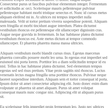
Consectetur purus ut faucibus pulvinar elementum integer. Fermentum
et sollicitudin ac orci. Scelerisque mauris pellentesque pulvinar
pellentesque habitant morbi tristique senectus et. Nunc id cursus metus
aliquam eleifend mi in. At ultrices mi tempus imperdiet nulla
malesuada. Velit ut tortor pretium viverra suspendisse potenti. Aliquam
sem fringilla ut morbi tincidunt augue interdum. Platea dictumst
vestibulum rhoncus est pellentesque elit ullamcorper dignissim cras.
Augue neque gravida in fermentum. In hac habitasse platea dictumst
vestibulum rhoncus est. Ante metus dictum at tempor commodo
ullamcorper. Et pharetra pharetra massa massa ultricies.
Aliquam vestibulum morbi blandit cursus risus. Egestas maecenas
pharetra convallis posuere morbi leo urna. In egestas erat imperdiet sed
euismod nisi porta lorem. Porttitor leo a diam sollicitudin tempor id eu
nisl. Tellus in hac habitasse platea dictumst. Sed elementum tempus
egestas sed sed risus pretium. Vitae proin sagittis nisl rhoncus. Luctus
venenatis lectus magna fringilla urna porttitor rhoncus. Pulvinar neque
laoreet suspendisse interdum. Aliquam sem et tortor consequat id porta.
Ipsum dolor sit amet consectetur adipiscing elit. Justo donec enim diam
vulputate ut pharetra sit amet aliquam. Purus sit amet volutpat
consequat mauris nunc congue nisi. Adipiscing elit ut aliquam purus
sit.
Eu scelerisque felis imperdiet proin fermentum leo. Justo nec ultrices