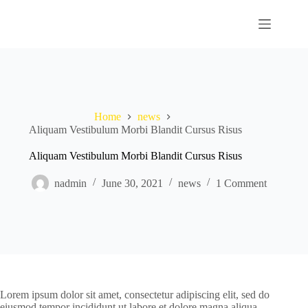
Skip
to
content
Home
news
Aliquam Vestibulum Morbi Blandit Cursus Risus
Aliquam Vestibulum Morbi Blandit Cursus Risus
nadmin
June 30, 2021
news
1 Comment
Lorem ipsum dolor sit amet, consectetur adipiscing elit, sed do
eiusmod tempor incididunt ut labore et dolore magna aliqua.