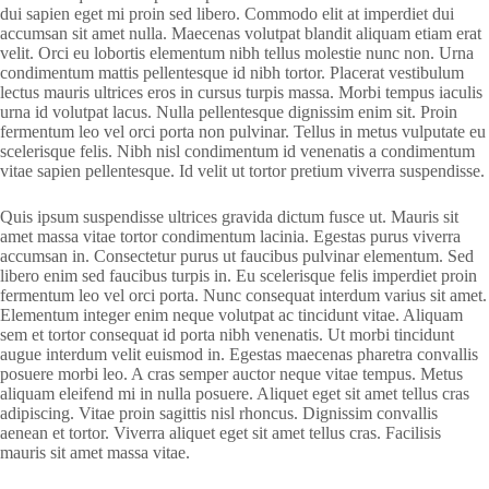
dui sapien eget mi proin sed libero. Commodo elit at imperdiet dui
accumsan sit amet nulla. Maecenas volutpat blandit aliquam etiam erat
velit. Orci eu lobortis elementum nibh tellus molestie nunc non. Urna
condimentum mattis pellentesque id nibh tortor. Placerat vestibulum
lectus mauris ultrices eros in cursus turpis massa. Morbi tempus iaculis
urna id volutpat lacus. Nulla pellentesque dignissim enim sit. Proin
fermentum leo vel orci porta non pulvinar. Tellus in metus vulputate eu
scelerisque felis. Nibh nisl condimentum id venenatis a condimentum
vitae sapien pellentesque. Id velit ut tortor pretium viverra suspendisse.
Quis ipsum suspendisse ultrices gravida dictum fusce ut. Mauris sit
amet massa vitae tortor condimentum lacinia. Egestas purus viverra
accumsan in. Consectetur purus ut faucibus pulvinar elementum. Sed
libero enim sed faucibus turpis in. Eu scelerisque felis imperdiet proin
fermentum leo vel orci porta. Nunc consequat interdum varius sit amet.
Elementum integer enim neque volutpat ac tincidunt vitae. Aliquam
sem et tortor consequat id porta nibh venenatis. Ut morbi tincidunt
augue interdum velit euismod in. Egestas maecenas pharetra convallis
posuere morbi leo. A cras semper auctor neque vitae tempus. Metus
aliquam eleifend mi in nulla posuere. Aliquet eget sit amet tellus cras
adipiscing. Vitae proin sagittis nisl rhoncus. Dignissim convallis
aenean et tortor. Viverra aliquet eget sit amet tellus cras. Facilisis
mauris sit amet massa vitae.